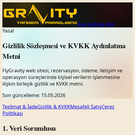
Ana sayfaya dön
Yasal
Gizlilik Sözleşmesi ve KVKK Aydınlatma
Metni
FlyGravity web sitesi, rezervasyon, ödeme, iletişim ve
operasyon süreçlerinde kişisel verilerin işlenmesine
ilişkin birleşik gizlilik ve KVKK metni.
Son güncelleme
:
15.05.2026
Teslimat & İade
Gizlilik & KVKK
Mesafeli Satış
Çerez
Politikası
1. Veri Sorumlusu