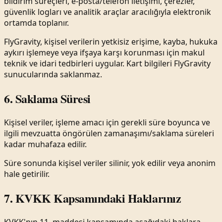
bildirim süreçleri, e-posta/telefon iletişimi, çerezler,
güvenlik logları ve analitik araçlar aracılığıyla elektronik
ortamda toplanır.
FlyGravity, kişisel verilerin yetkisiz erişime, kayba, hukuka
aykırı işlemeye veya ifşaya karşı korunması için makul
teknik ve idari tedbirleri uygular. Kart bilgileri FlyGravity
sunucularında saklanmaz.
6. Saklama Süresi
Kişisel veriler, işleme amacı için gerekli süre boyunca ve
ilgili mevzuatta öngörülen zamanaşımı/saklama süreleri
kadar muhafaza edilir.
Süre sonunda kişisel veriler silinir, yok edilir veya anonim
hale getirilir.
7. KVKK Kapsamındaki Haklarınız
KVKK'nın 11. maddesi kapsamında aşağıdaki haklara